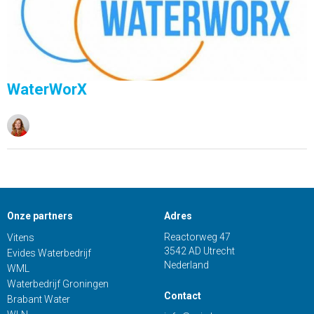
WaterWorX
Onze partners
Adres
Reactorweg 47
Vitens
3542 AD Utrecht
Evides Waterbedrijf
Nederland
WML
Waterbedrijf Groningen
Contact
Brabant Water