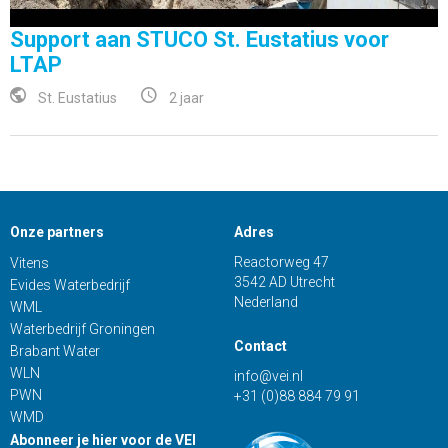
Support aan STUCO St. Eustatius voor
LTAP
St. Eustatius
2 jaar
Onze partners
Adres
Reactorweg 47
Vitens
3542 AD Utrecht
Evides Waterbedrijf
Nederland
WML
Waterbedrijf Groningen
Contact
Brabant Water
WLN
info@vei.nl
PWN
+31 (0)88 884 79 91
WMD
Abonneer je hier voor de VEI