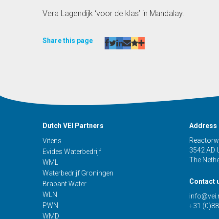
Vera Lagendijk ‘voor de klas’ in Mandalay.
Share this page
Dutch VEI Partners
Address
Reactorw
Vitens
3542 AD U
Evides Waterbedrijf
The Neth
WML
Waterbedrijf Groningen
Contact 
Brabant Water
WLN
info@vei.
PWN
+31 (0)88
WMD