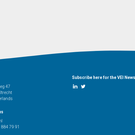
Subscribe here for the VEI News
eg 47
trecht
erlands
us
nl
 884 79 91