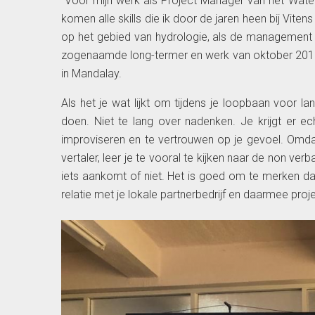
“Voor mijn werk als Project Manager van het Wat
komen alle skills die ik door de jaren heen bij Vit
op het gebied van hydrologie, als de management 
zogenaamde long-termer en werk van oktober 201
in Mandalay.
Als het je wat lijkt om tijdens je loopbaan voor la
doen. Niet te lang over nadenken. Je krijgt er ech
improviseren en te vertrouwen op je gevoel. Omdat
vertaler, leer je te vooral te kijken naar de non v
iets aankomt of niet. Het is goed om te merken dat
relatie met je lokale partnerbedrijf en daarmee proj