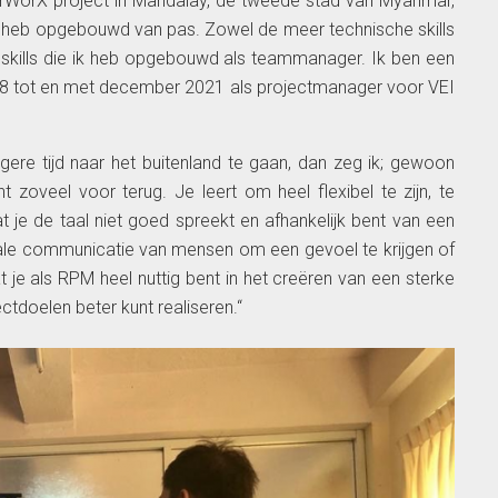
erWorX project in Mandalay, de tweede stad van Myanmar,
ens heb opgebouwd van pas. Zowel de meer technische skills
skills die ik heb opgebouwd als teammanager. Ik ben een
8 tot en met december 2021 als projectmanager voor VEI
ngere tijd naar het buitenland te gaan, dan zeg ik; gewoon
t zoveel voor terug. Je leert om heel flexibel te zijn, te
 je de taal niet goed spreekt en afhankelijk bent van een
erbale communicatie van mensen om een gevoel te krijgen of
 je als RPM heel nuttig bent in het creëren van een sterke
ectdoelen beter kunt realiseren.“