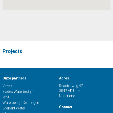
Projects
Onze partners
Adres
Reactorweg 47
Vitens
3542 AD Utrecht
Evides Waterbedrijf
Nederland
WML
Waterbedrijf Groningen
Contact
Brabant Water